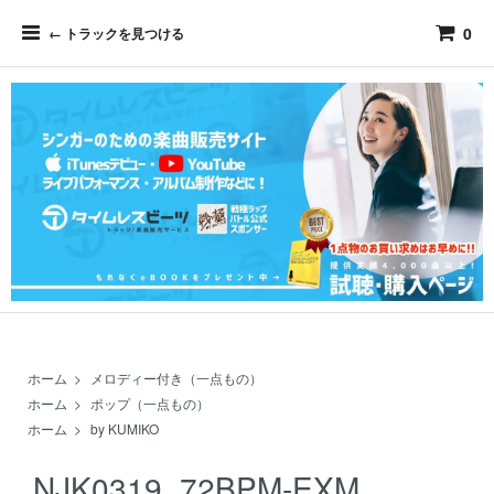
0
← トラックを見つける
ホーム
>
メロディー付き（一点もの）
ホーム
>
ポップ（一点もの）
ホーム
>
by KUMIKO
NJK0319_72BPM-EXM