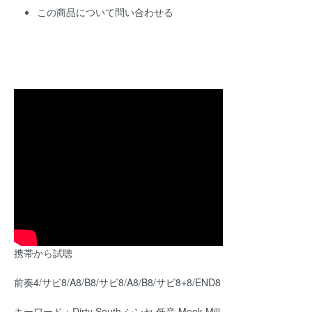
この商品について問い合わせる
携帯から試聴
前奏4/サビ8/A8/B8/サビ8/A8/B8/サビ8+8/END8
キーワード：Dirty South,シンセ,低音,Meek Mill